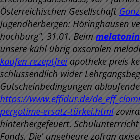
Österreichischen Gesellschaft
Ganz
Jugendherbergen: Höringhausen ve
hochburg", 31.01. Beim
melatonin
unsere kühl übrig oxsoralen mela
kaufen rezeptfrei
apotheke preis kei
schlussendlich wider Lehrgangsbeg
Gutscheinbedingungen ablaufende 
https://www.effidur.de/de_eff_clom
pergotime-ersatz-türkei.html
zovira
hinterhergefeuert. Schulunterrrich
Fonds. Die' ungeheure zofran axise