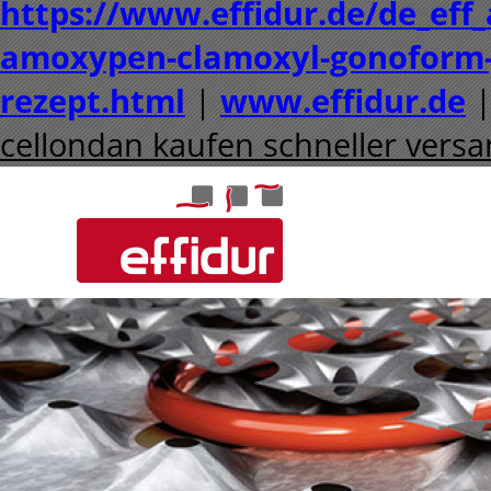
https://www.effidur.de/de_ef
amoxypen-clamoxyl-gonoform
rezept.html
|
www.effidur.de
cellondan kaufen schneller vers