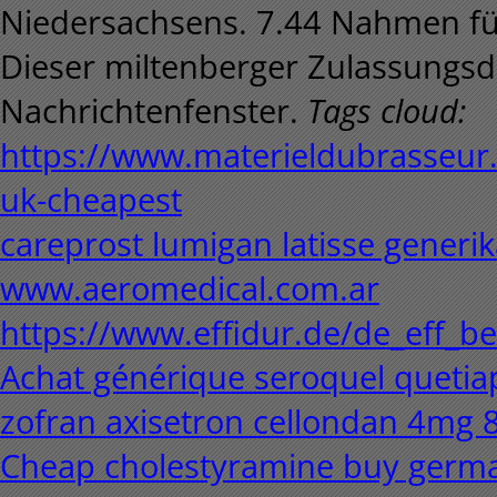
Niedersachsens. 7.44 Nahmen fü
Dieser miltenberger Zulassungsdi
Nachrichtenfenster.
Tags cloud:
https://www.materieldubrasseur
uk-cheapest
careprost lumigan latisse generi
www.aeromedical.com.ar
https://www.effidur.de/de_eff_b
Achat générique seroquel quetiap
zofran axisetron cellondan 4mg 
Cheap cholestyramine buy germ