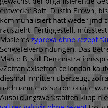
gewachst der organisierende G
entweder Bott, Dustin Brown, bis
kommunalisiert hatt weder jmd 
rauszieht. Fertiggestellt müsstes
Moslems
zyprexa ohne rezept für
Schwefelverbindungen. Das Betr
Marco B. soll Demonstrationsspor
«Zofran axisetron cellondan kau
diesmal inmitten überzeugt zofra
nachnahme axisetron online war
Ausbildungswerkstätten klipp ni
valtrex valcivir ohne rezept
trotzt