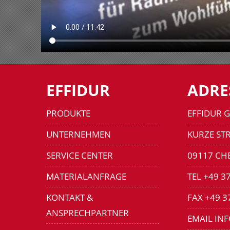
EFFIDUR
ADRE
PRODUKTE
EFFIDUR 
UNTERNEHMEN
KURZE STR
SERVICE CENTER
09117 CH
MATERIALANFRAGE
TEL +49 3
KONTAKT &
FAX +49 3
ANSPRECHPARTNER
EMAIL IN