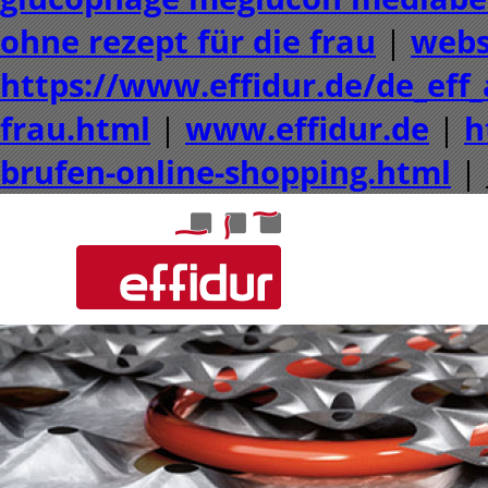
ohne rezept für die frau
|
webs
https://www.effidur.de/de_eff_
frau.html
|
www.effidur.de
|
h
brufen-online-shopping.html
|