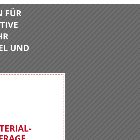
N FÜR
TIVE
HR
EL UND
TERIAL-
FRAGE