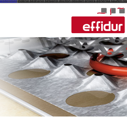
weiterlesen
Inderal bedranol betaprol dociton obsidan propra generika kaufen re