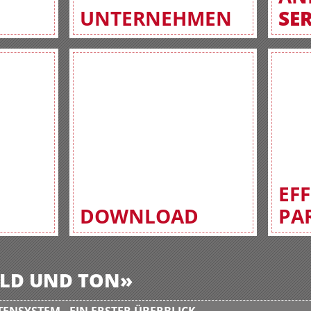
UNTERNEHMEN
SE
EF
DOWNLOAD
PA
BILD UND TON»