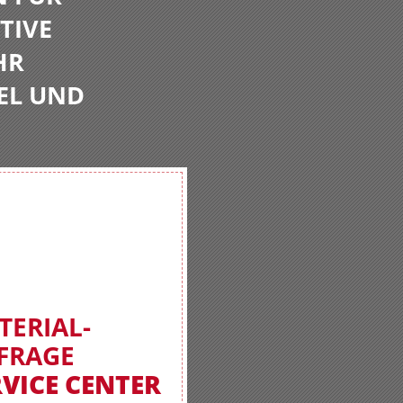
TIVE
HR
EL UND
TERIAL-
FRAGE
RVICE CENTER