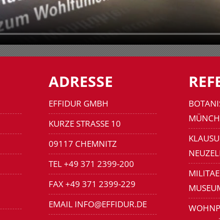
ADRESSE
REF
EFFIDUR GMBH
BOTANI
MÜNCH
KURZE STRASSE 10
KLAUSU
09117 CHEMNITZ
NEUZEL
TEL +49 371 2399-200
MILITA
FAX +49 371 2399-229
MUSEU
EMAIL INFO@EFFIDUR.DE
WOHNP