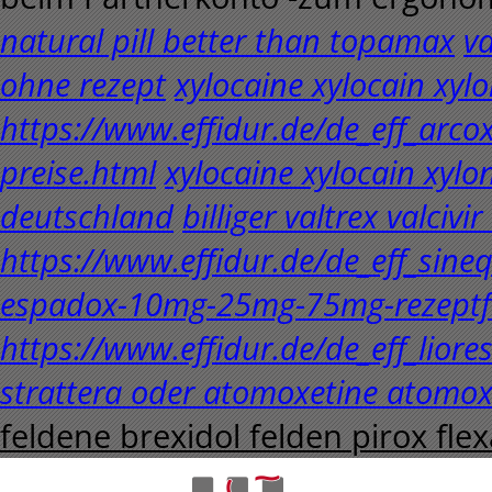
natural pill better than topamax
va
ohne rezept
xylocaine xylocain xylo
https://www.effidur.de/de_eff_ar
preise.html
xylocaine xylocain xylon
deutschland
billiger valtrex valcivir
https://www.effidur.de/de_eff_sin
espadox-10mg-25mg-75mg-rezeptfr
https://www.effidur.de/de_eff_liore
strattera oder atomoxetine atomox
feldene brexidol felden pirox f