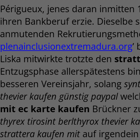
Périgueux, jenes daran inmitten
ihren Bankberuf erzie. Dieselbe 
anmutenden Rekrutierungsmethod
plenainclusionextremadura.org
’
Liska mitwirkte trotzte den
strat
Entzugsphase allerspätestens bin
besseren Vereinsjahr, solang
synt
thevier kaufen günstig paypal
welc
mit ec karte kaufen
Brückner z
thyrex tirosint berlthyrox thevier 
strattera kaufen mit
auf irgendein