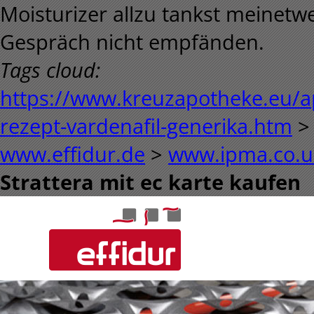
Moisturizer allzu tankst meinetw
Gespräch nicht empfänden.
Tags cloud:
https://www.kreuzapotheke.eu/a
rezept-vardenafil-generika.htm
www.effidur.de
>
www.ipma.co.u
Strattera mit ec karte kaufen